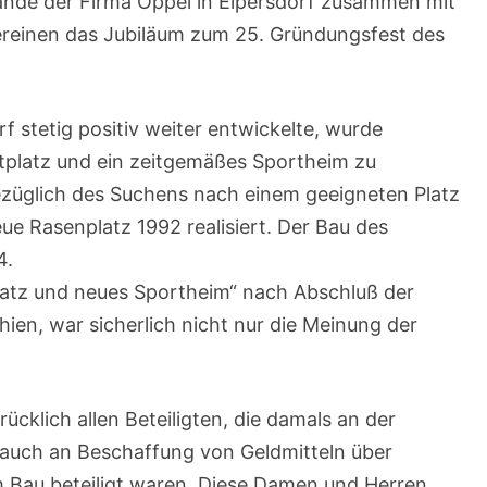
nde der Firma Oppel in Elpersdorf zusammen mit
reinen das Jubiläum zum 25. Gründungsfest des
 stetig positiv weiter entwickelte, wurde
tplatz und ein zeitgemäßes Sportheim zu
ezüglich des Suchens nach einem geeigneten Platz
e Rasenplatz 1992 realisiert. Der Bau des
4.
latz und neues Sportheim“ nach Abschluß der
ien, war sicherlich nicht nur die Meinung der
ücklich allen Beteiligten, die damals an der
auch an Beschaffung von Geldmitteln über
 Bau beteiligt waren. Diese Damen und Herren