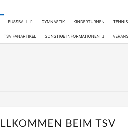
FUSSBALL
GYMNASTIK
KINDERTURNEN
TENNIS
TSV FANARTIKEL
SONSTIGE INFORMATIONEN
VERAN
T
ELPE
HERZLICH
ILLKOMMEN BEIM TSV
WILLKOMMEN