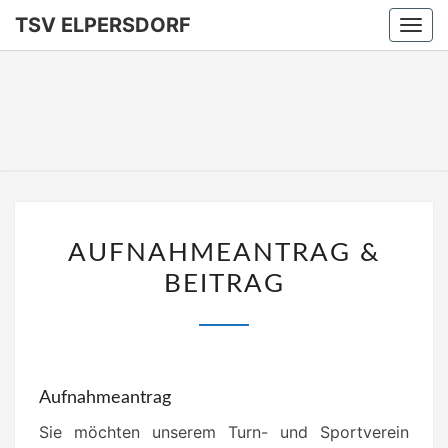
TSV ELPERSDORF
Togg
navi
TSV
ELPERSD
AUFNAHMEANTRAG
AUFNAHMEANTRAG &
&
BEITRAG
BEITRAG
Aufnahmeantrag
Sie möchten unserem Turn- und Sportverein